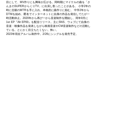
目にして、MV作りにも興味が広がる。同時期にマイケルの曲を「さ
んまのSUPERからくりTV」に出演し歌ったことがある。 小学2年の
時に念願のMTRを手に入れ、本格的に曲作りに励む。 中学2年から
DTMを始め、匿名でインターネットに自身の作品を発信してたが一
時活動休止。2020年から再び一から音楽制作を開始し、同年9月に
1st EP『Alt EP00』を配信リリース。主にSNS、ウェブにて自身の
音楽・映像作品を発表しながら映画音楽やCM音楽制作などの活動し
ている。とにかく目立ちたくない。怖い。
2023年現在アルバム制作中。2/26にシングルを発売予定。
KH
RPA
?