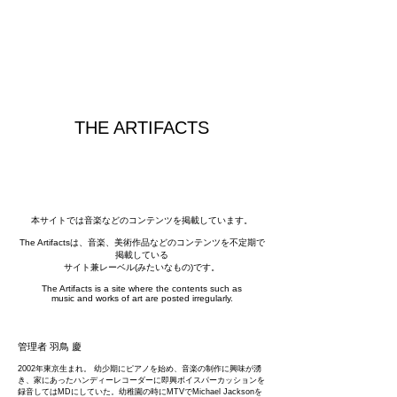
THE ARTIFACTS
本サイトでは音楽などのコンテンツを掲載しています。
The Artifactsは、音楽、美術作品などのコンテンツを不定期で
掲載している
サイト兼レーベル
(みたいなもの)
です。
The Artifacts is a site where the contents such as
music and works of art are posted irregularly.
管理者 羽鳥 慶
2002年東京生まれ。 幼少期にピアノを始め、音楽の制作に興味が湧
き、家にあったハンディーレコーダーに即興ボイスパーカッションを
録音してはMDにしていた。幼稚園の時にMTVでMichael Jacksonを